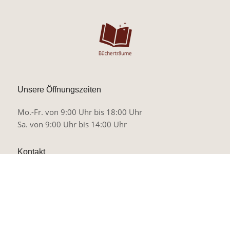
Unsere Öffnungszeiten
Mo.-Fr. von 9:00 Uhr bis 18:00 Uhr
Sa. von 9:00 Uhr bis 14:00 Uhr
Kontakt
Prinzeß-Luise-Straße 9
45479 Mülheim an der Ruhr
Telefon:
0208 – 821 461 84
E-Mail:
info@buechertraeume.de
WhatsApp:
0177 704 02 29