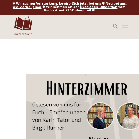
✱ Wir suchen Verstärkung,
bewirb Dich jetzt bei uns
✱ Neu bei uns:
die Marke Janod
✱ Wir nehmen an der
Buchladen-Expedition
vom
Podcast eat.READ.sleep teil ✱