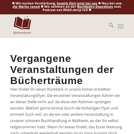
✱ Wir suchen Verstärkung,
bewirb Dich jetzt bei uns
✱ Neu bei uns:
die Marke Janod
✱ Wir nehmen an der
Buchladen-Expedition
vom
Podcast eat.READ.sleep teil ✱
Vergangene
Veranstaltungen der
Bücherträume
Hier findet Ihr einen Rückblick in unsere bisher erstellten
Veranstaltungsflyer. Die einzelnen Veranstaltungen führen wir
an dieser Stelle nicht auf, da diese den Rahmen sprengen
würden. Blättert gerne einmal durch die bisherigen Flyer und
erinnert Euch evtl. an die ein oder andere Veranstaltung in
unserer schönen Buchhandlung in Mülheim, an der Ihr selbst
teilgenommen habt. Wenn Ihr etwas findet, das Eurer Meinung
nach unbedingt wiederholt werden muss dann kommt doch