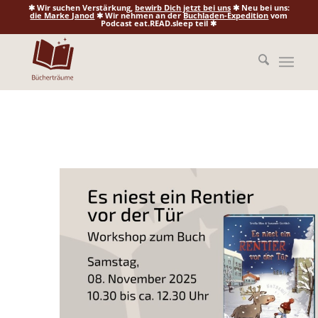
✱ Wir suchen Verstärkung,
bewirb Dich jetzt bei uns
✱ Neu bei uns:
die Marke Janod
✱ Wir nehmen an der
Buchladen-Expedition
vom
Podcast eat.READ.sleep teil ✱