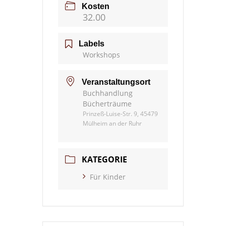
Kosten
32.00
Labels
Workshops
Veranstaltungsort
Buchhandlung
Bücherträume
Prinzeß-Luise-Str. 9, 45479
Mülheim an der Ruhr
KATEGORIE
Für Kinder