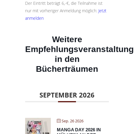
Der Eintritt beträgt 6,-€, die Teilnahme ist
nur mit vorheriger Anmeldung möglich:
Jetzt
anmelden
Weitere
Empfehlungsveranstaltun
in den
Bücherträumen
SEPTEMBER 2026
Sep. 26 2026
MANGA DAY 2026 IN