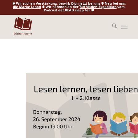
✱ Wir suchen Verstärkung,
bewirb Dich jetzt bei uns
✱ Neu bei uns:
die Marke Janod
✱ Wir nehmen an der
Buchladen-Expedition
vom
Podcast eat.READ.sleep teil ✱