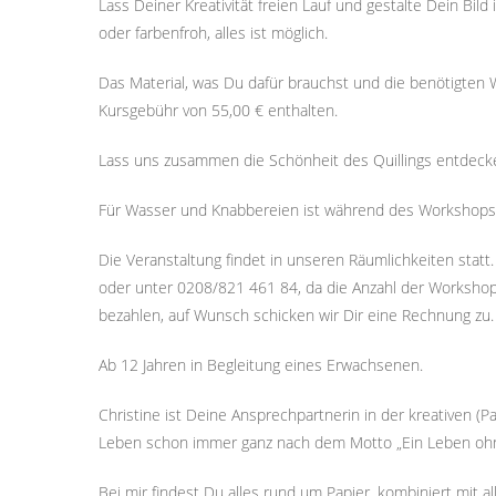
Lass Deiner Kreativität freien Lauf und gestalte Dein Bil
oder farbenfroh, alles ist möglich.
Das Material, was Du dafür brauchst und die benötigten 
Kursgebühr von 55,00 € enthalten.
Lass uns zusammen die Schönheit des Quillings entdecken
Für Wasser und Knabbereien ist während des Workshops 
Die Veranstaltung findet in unseren Räumlichkeiten stat
oder unter 0208/821 461 84, da die Anzahl der Workshop-
bezahlen, auf Wunsch schicken wir Dir eine Rechnung zu.
Ab 12 Jahren in Begleitung eines Erwachsenen.
Christine ist Deine Ansprechpartnerin in der kreativen (P
Leben schon immer ganz nach dem Motto „Ein Leben ohne 
Bei mir findest Du alles rund um Papier, kombiniert mit a