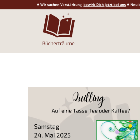
✱ Wir suchen Verstärkung,
bewirb Dich jetzt bei uns
✱ Neu b