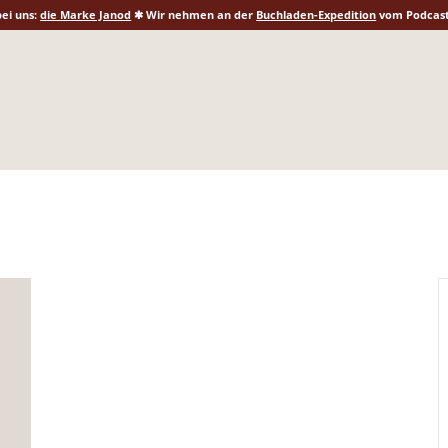
ei uns:
die Marke Janod
✱ Wir nehmen an der
Buchladen-Expedition
vom Podcast 