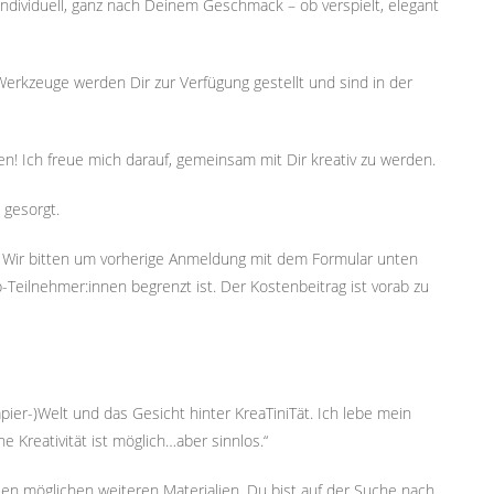
d individuell, ganz nach Deinem Geschmack – ob verspielt, elegant
Werkzeuge werden Dir zur Verfügung gestellt und sind in der
! Ich freue mich darauf, gemeinsam mit Dir kreativ zu werden.
gesorgt.
t. Wir bitten um vorherige Anmeldung mit dem Formular unten
Teilnehmer:innen begrenzt ist. Der Kostenbeitrag ist vorab zu
apier-)Welt und das Gesicht hinter KreaTiniTät. Ich lebe mein
Kreativität ist möglich…aber sinnlos.“
llen möglichen weiteren Materialien. Du bist auf der Suche nach