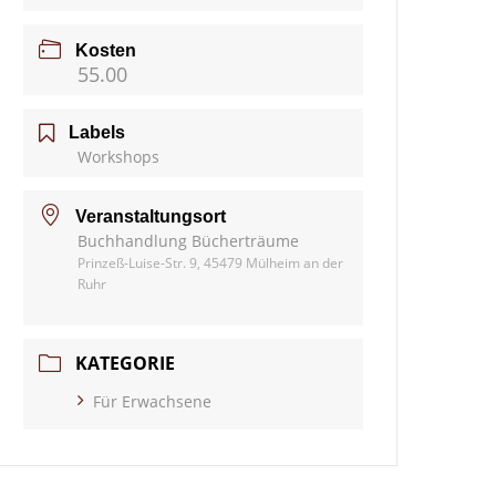
Kosten
55.00
Labels
Workshops
Veranstaltungsort
Buchhandlung Bücherträume
Prinzeß-Luise-Str. 9, 45479 Mülheim an der
Ruhr
KATEGORIE
Für Erwachsene