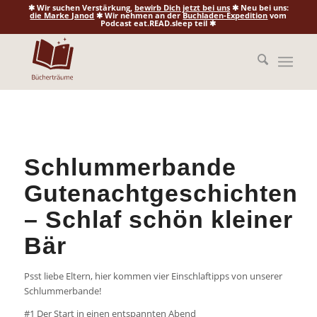
✱ Wir suchen Verstärkung,
bewirb Dich jetzt bei uns
✱ Neu bei uns:
die Marke Janod
✱ Wir nehmen an der
Buchladen-Expedition
vom
Podcast eat.READ.sleep teil ✱
Schlummerbande
Gutenachtgeschichten
– Schlaf schön kleiner
Bär
Psst liebe Eltern, hier kommen vier Einschlaftipps von unserer
Schlummerbande!
#1 Der Start in einen entspannten Abend